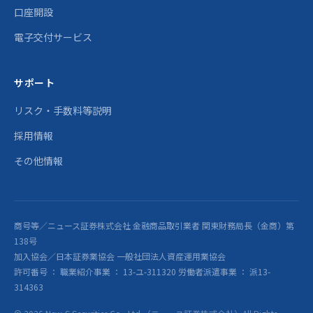
口座開設
電子交付サービス
サポート
リスク・手数料等説明
採用情報
その他情報
商号等／ニュース証券株式会社 金融商品取引業者 関東財務局長（金商）第
138号
加入協会／日本証券業協会 一般社団法人資産運用業協会
許可番号 ： 職業紹介事業 ： 13-ユ-311320 労働者派遣事業 ： 派13-
314363