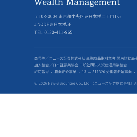
〒103-0004 東京都中央区東日本橋二丁目1-5
J.NODE東日本橋5F
TEL:
0120-411-965
商号等／ニュース証券株式会社 金融商品取引業者 関東財務局長
加入協会／日本証券業協会 一般社団法人資産運用業協会
許可番号 ： 職業紹介事業 ： 13-ユ-311320 労働者派遣事業 ： 派
© 2026 New-S Securities Co., Ltd.（ニュース証券株式会社）All R