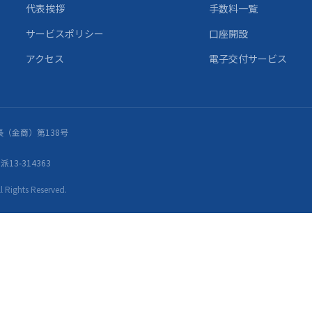
代表挨拶
手数料一覧
サービスポリシー
口座開設
アクセス
電子交付サービス
（金商）第138号
13-314363
ights Reserved.