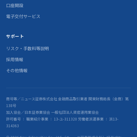
口座開設
電子交付サービス
サポート
リスク・手数料等説明
採用情報
その他情報
商号等／ニュース証券株式会社 金融商品取引業者 関東財務局長（金商）第
138号
加入協会／日本証券業協会 一般社団法人資産運用業協会
許可番号 ： 職業紹介事業 ： 13-ユ-311320 労働者派遣事業 ： 派13-
314363