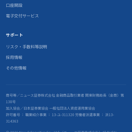
口座開設
電子交付サービス
サポート
リスク・手数料等説明
採用情報
その他情報
商号等／ニュース証券株式会社 金融商品取引業者 関東財務局長（金商）第
138号
加入協会／日本証券業協会 一般社団法人資産運用業協会
許可番号 ： 職業紹介事業 ： 13-ユ-311320 労働者派遣事業 ： 派13-
314363