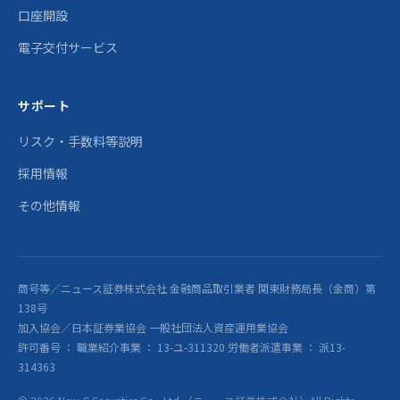
口座開設
電子交付サービス
サポート
リスク・手数料等説明
採用情報
その他情報
商号等／ニュース証券株式会社 金融商品取引業者 関東財務局長（金商）第
138号
加入協会／日本証券業協会 一般社団法人資産運用業協会
許可番号 ： 職業紹介事業 ： 13-ユ-311320 労働者派遣事業 ： 派13-
314363