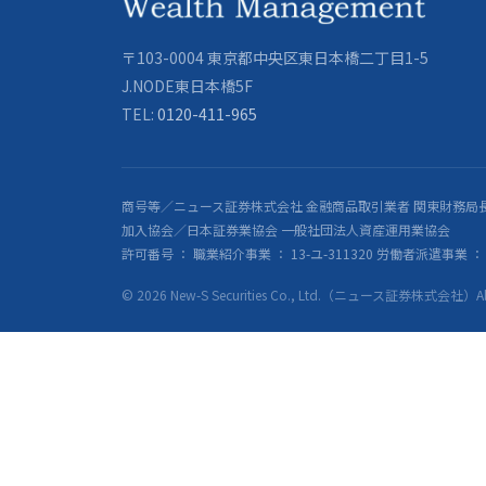
〒103-0004 東京都中央区東日本橋二丁目1-5
J.NODE東日本橋5F
TEL:
0120-411-965
商号等／ニュース証券株式会社 金融商品取引業者 関東財務局長
加入協会／日本証券業協会 一般社団法人資産運用業協会
許可番号 ： 職業紹介事業 ： 13-ユ-311320 労働者派遣事業 ： 派
© 2026 New-S Securities Co., Ltd.（ニュース証券株式会社）All R