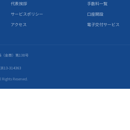
代表挨拶
手数料一覧
サービスポリシー
口座開設
アクセス
電子交付サービス
（金商）第138号
13-314363
ights Reserved.