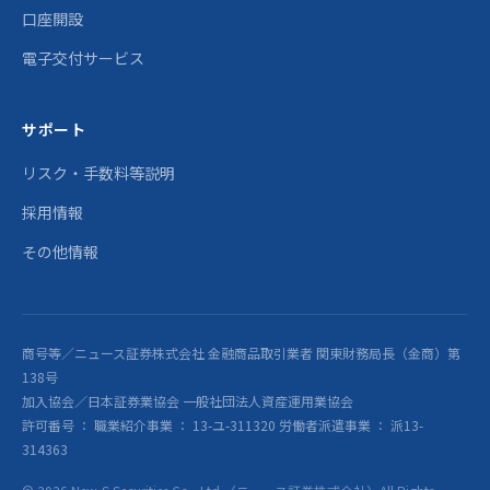
口座開設
電子交付サービス
サポート
リスク・手数料等説明
採用情報
その他情報
商号等／ニュース証券株式会社 金融商品取引業者 関東財務局長（金商）第
138号
加入協会／日本証券業協会 一般社団法人資産運用業協会
許可番号 ： 職業紹介事業 ： 13-ユ-311320 労働者派遣事業 ： 派13-
314363