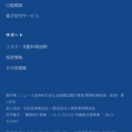
口座開設
電子交付サービス
サポート
リスク・手数料等説明
採用情報
その他情報
商号等／ニュース証券株式会社 金融商品取引業者 関東財務局長（金商）第
138号
加入協会／日本証券業協会 一般社団法人資産運用業協会
許可番号 ： 職業紹介事業 ： 13-ユ-311320 労働者派遣事業 ： 派13-
314363