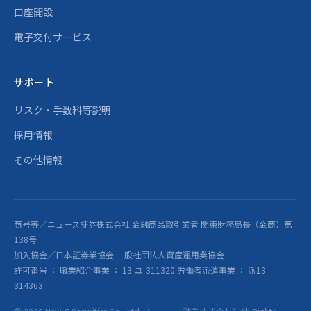
口座開設
電子交付サービス
サポート
リスク・手数料等説明
採用情報
その他情報
商号等／ニュース証券株式会社 金融商品取引業者 関東財務局長（金商）第
138号
加入協会／日本証券業協会 一般社団法人資産運用業協会
許可番号 ： 職業紹介事業 ： 13-ユ-311320 労働者派遣事業 ： 派13-
314363