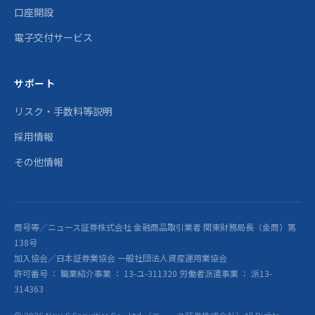
口座開設
電子交付サービス
サポート
リスク・手数料等説明
採用情報
その他情報
商号等／ニュース証券株式会社 金融商品取引業者 関東財務局長（金商）第
138号
加入協会／日本証券業協会 一般社団法人資産運用業協会
許可番号 ： 職業紹介事業 ： 13-ユ-311320 労働者派遣事業 ： 派13-
314363