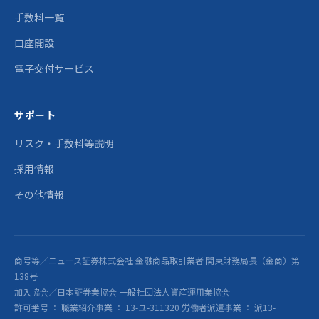
手数料一覧
口座開設
電子交付サービス
サポート
リスク・手数料等説明
採用情報
その他情報
商号等／ニュース証券株式会社 金融商品取引業者 関東財務局長（金商）第
138号
加入協会／日本証券業協会 一般社団法人資産運用業協会
許可番号 ： 職業紹介事業 ： 13-ユ-311320 労働者派遣事業 ： 派13-