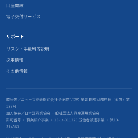
口座開設
電子交付サービス
サポート
リスク・手数料等説明
採用情報
その他情報
商号等／ニュース証券株式会社 金融商品取引業者 関東財務局長（金商）第
138号
加入協会／日本証券業協会 一般社団法人資産運用業協会
許可番号 ： 職業紹介事業 ： 13-ユ-311320 労働者派遣事業 ： 派13-
314363