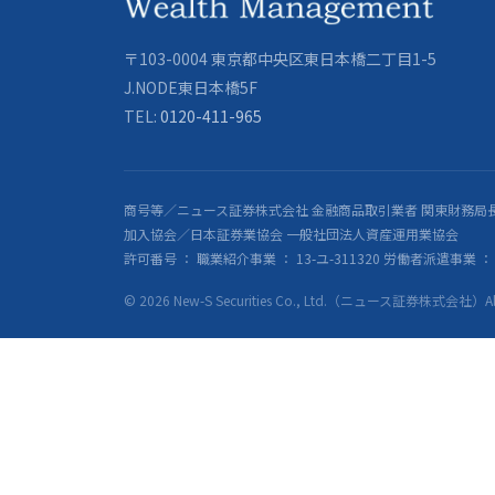
〒103-0004 東京都中央区東日本橋二丁目1-5
J.NODE東日本橋5F
TEL:
0120-411-965
商号等／ニュース証券株式会社 金融商品取引業者 関東財務局長
加入協会／日本証券業協会 一般社団法人資産運用業協会
許可番号 ： 職業紹介事業 ： 13-ユ-311320 労働者派遣事業 ： 派
© 2026 New-S Securities Co., Ltd.（ニュース証券株式会社）All R