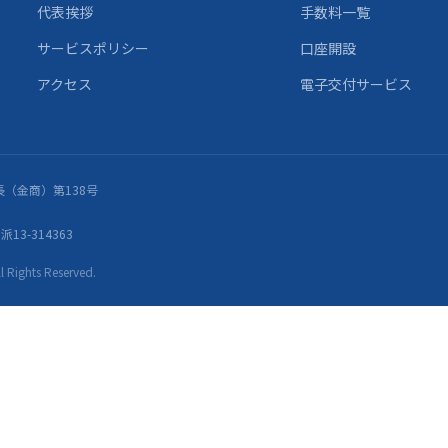
代表挨拶
手数料一覧
サービスポリシー
口座開設
アクセス
電子交付サービス
（金商）第138号
13-314363
ights Reserved.