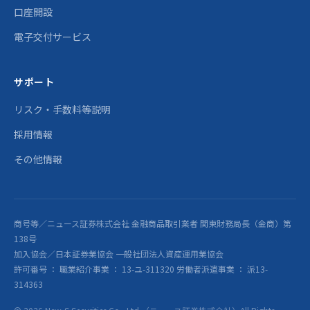
口座開設
電子交付サービス
サポート
リスク・手数料等説明
採用情報
その他情報
商号等／ニュース証券株式会社 金融商品取引業者 関東財務局長（金商）第
138号
加入協会／日本証券業協会 一般社団法人資産運用業協会
許可番号 ： 職業紹介事業 ： 13-ユ-311320 労働者派遣事業 ： 派13-
314363