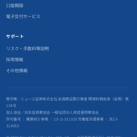
口座開設
電子交付サービス
サポート
リスク・手数料等説明
採用情報
その他情報
商号等／ニュース証券株式会社 金融商品取引業者 関東財務局長（金商）第
138号
加入協会／日本証券業協会 一般社団法人資産運用業協会
許可番号 ： 職業紹介事業 ： 13-ユ-311320 労働者派遣事業 ： 派13-
314363