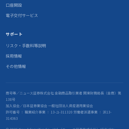
口座開設
電子交付サービス
サポート
リスク・手数料等説明
採用情報
その他情報
商号等／ニュース証券株式会社 金融商品取引業者 関東財務局長（金商）第
138号
加入協会／日本証券業協会 一般社団法人資産運用業協会
許可番号 ： 職業紹介事業 ： 13-ユ-311320 労働者派遣事業 ： 派13-
314363