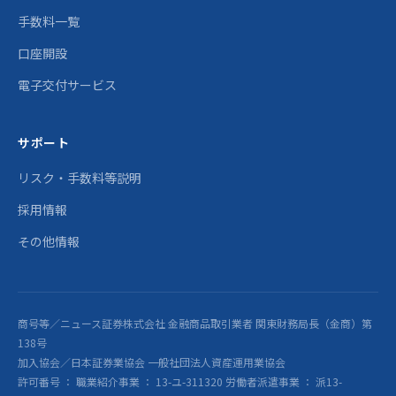
手数料一覧
口座開設
電子交付サービス
サポート
リスク・手数料等説明
採用情報
その他情報
商号等／ニュース証券株式会社 金融商品取引業者 関東財務局長（金商）第
138号
加入協会／日本証券業協会 一般社団法人資産運用業協会
許可番号 ： 職業紹介事業 ： 13-ユ-311320 労働者派遣事業 ： 派13-