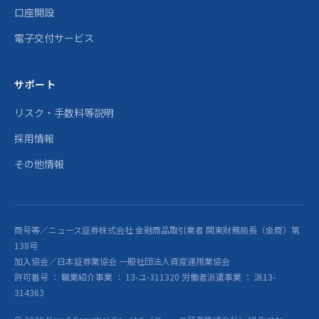
口座開設
電子交付サービス
サポート
リスク・手数料等説明
採用情報
その他情報
商号等／ニュース証券株式会社 金融商品取引業者 関東財務局長（金商）第
138号
加入協会／日本証券業協会 一般社団法人資産運用業協会
許可番号 ： 職業紹介事業 ： 13-ユ-311320 労働者派遣事業 ： 派13-
314363