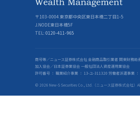
〒103-0004 東京都中央区東日本橋二丁目1-5
J.NODE東日本橋5F
TEL:
0120-411-965
商号等／ニュース証券株式会社 金融商品取引業者 関東財務局長
加入協会／日本証券業協会 一般社団法人資産運用業協会
許可番号 ： 職業紹介事業 ： 13-ユ-311320 労働者派遣事業 ： 派
© 2026 New-S Securities Co., Ltd.（ニュース証券株式会社）All R