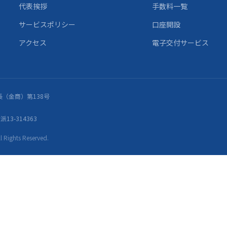
代表挨拶
手数料一覧
サービスポリシー
口座開設
アクセス
電子交付サービス
（金商）第138号
13-314363
ights Reserved.