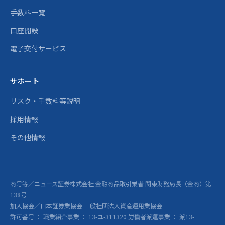
手数料一覧
口座開設
電子交付サービス
サポート
リスク・手数料等説明
採用情報
その他情報
商号等／ニュース証券株式会社 金融商品取引業者 関東財務局長（金商）第
138号
加入協会／日本証券業協会 一般社団法人資産運用業協会
許可番号 ： 職業紹介事業 ： 13-ユ-311320 労働者派遣事業 ： 派13-