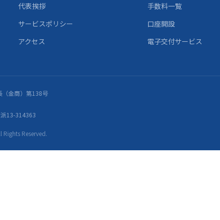
代表挨拶
手数料一覧
サービスポリシー
口座開設
アクセス
電子交付サービス
（金商）第138号
13-314363
ights Reserved.