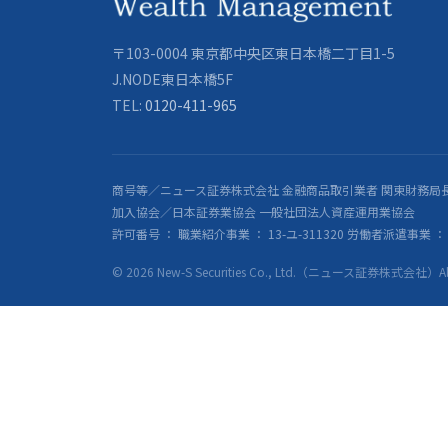
〒103-0004 東京都中央区東日本橋二丁目1-5
J.NODE東日本橋5F
TEL:
0120-411-965
商号等／ニュース証券株式会社 金融商品取引業者 関東財務局長
加入協会／日本証券業協会 一般社団法人資産運用業協会
許可番号 ： 職業紹介事業 ： 13-ユ-311320 労働者派遣事業 ： 派
© 2026 New-S Securities Co., Ltd.（ニュース証券株式会社）All R