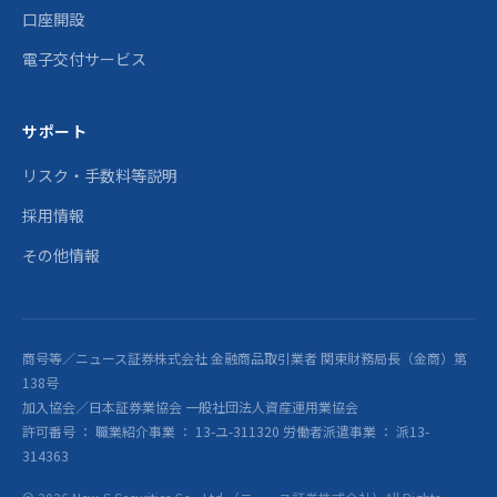
口座開設
電子交付サービス
サポート
リスク・手数料等説明
採用情報
その他情報
商号等／ニュース証券株式会社 金融商品取引業者 関東財務局長（金商）第
138号
加入協会／日本証券業協会 一般社団法人資産運用業協会
許可番号 ： 職業紹介事業 ： 13-ユ-311320 労働者派遣事業 ： 派13-
314363