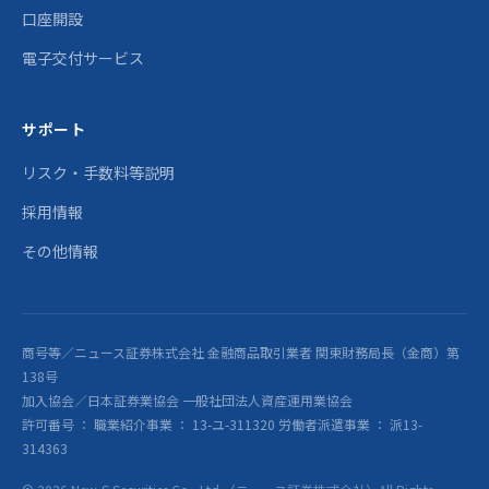
口座開設
電子交付サービス
サポート
リスク・手数料等説明
採用情報
その他情報
商号等／ニュース証券株式会社 金融商品取引業者 関東財務局長（金商）第
138号
加入協会／日本証券業協会 一般社団法人資産運用業協会
許可番号 ： 職業紹介事業 ： 13-ユ-311320 労働者派遣事業 ： 派13-
314363