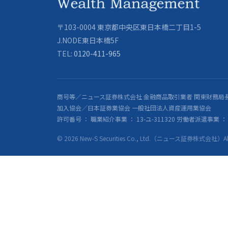
〒103-0004 東京都中央区東日本橋二丁目1-5
J.NODE東日本橋5F
TEL:
0120-411-965
商号等／ニュース証券株式会社 金融商品取引業者 関東財務局長
加入協会／日本証券業協会 一般社団法人資産運用業協会
許可番号 ： 職業紹介事業 ： 13-ユ-311320 労働者派遣事業 ： 派
© 2026 New-S Securities Co., Ltd.（ニュース証券株式会社）All R