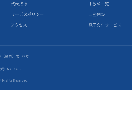
代表挨拶
手数料一覧
サービスポリシー
口座開設
アクセス
電子交付サービス
（金商）第138号
13-314363
ights Reserved.