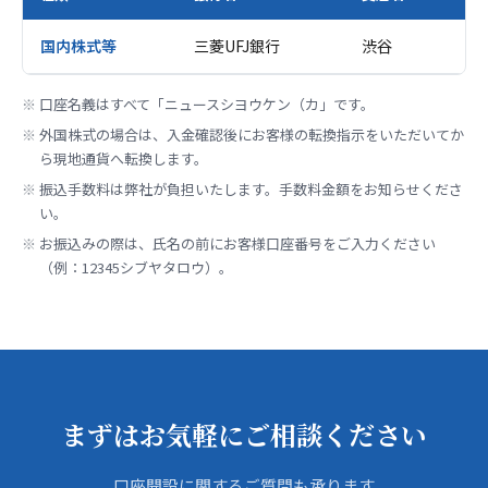
国内株式等
三菱UFJ銀行
渋谷
普
口座名義はすべて「ニュースシヨウケン（カ」です。
外国株式の場合は、入金確認後にお客様の転換指示をいただいてか
ら現地通貨へ転換します。
振込手数料は弊社が負担いたします。手数料金額をお知らせくださ
い。
お振込みの際は、氏名の前にお客様口座番号をご入力ください
（例：12345シブヤタロウ）。
まずはお気軽にご相談ください
口座開設に関するご質問も承ります