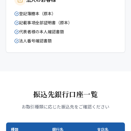
登記簿謄本（原本）
記載事項全部証明書（原本）
代表者様の本人確認書類
法人番号確認書類
振込先銀行口座一覧
お取引種類に応じた振込先をご確認ください
種類
銀行名
支店名
種