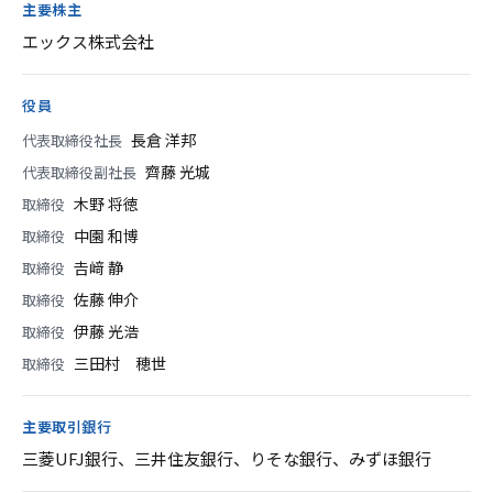
主要株主
エックス株式会社
役員
長倉 洋邦
代表取締役社長
齊藤 光城
代表取締役副社長
木野 将徳
取締役
中園 和博
取締役
𠮷﨑 静
取締役
佐藤 伸介
取締役
伊藤 光浩
取締役
三田村 穂世
取締役
主要取引銀行
三菱UFJ銀行、三井住友銀行、りそな銀行、みずほ銀行