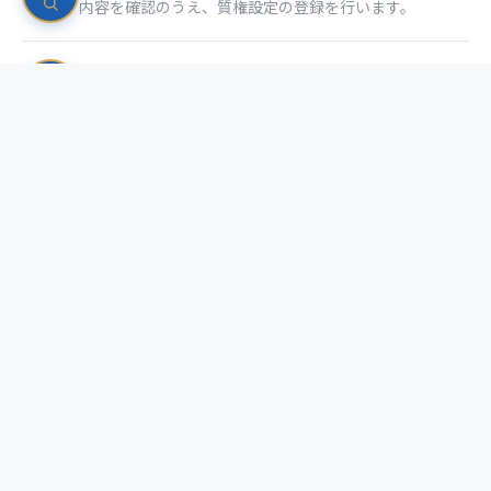
内容を確認のうえ、質権設定の登録を行います。
質権設定完了通知
STEP
設定完了後、当社よりご通知いたします。
必要書類一覧
書類名
要否
備考
質権設定依
○
所定様式
頼書
本人確認書
運転免許証・マイナンバー
○
類
カード等
○
印鑑証明書
発行3ヶ月以内のもの